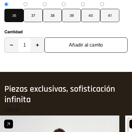
36
37
38
39
40
41
Cantidad
Añadir al carrito
Piezas exclusivas, sofisticación
infinita
View All