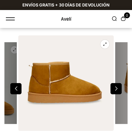
ENVÍOS GRATIS + 30 DÍAS DE DEVOLUCIÓN
ty.skip_to_te
xt
0
Avelí