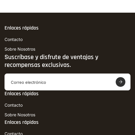
Enlaces rápidos
Contacto
Sobre Nosotros
Suscríbase y disfrute de ventajas y
recompensas exclusivas.
T
r
a
Enlaces rápidos
n
s
Contacto
l
a
Sobre Nosotros
t
Enlaces rápidos
i
o
Contacto
n