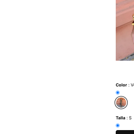
Color
:
V
Talla
:
S