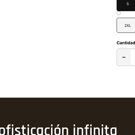
S
2XL
Cantida
ofisticación infinita