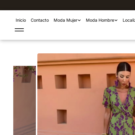
ty.skip_to_te
xt
Inicio
Contacto
Moda Mujer
Moda Hombre
Locali