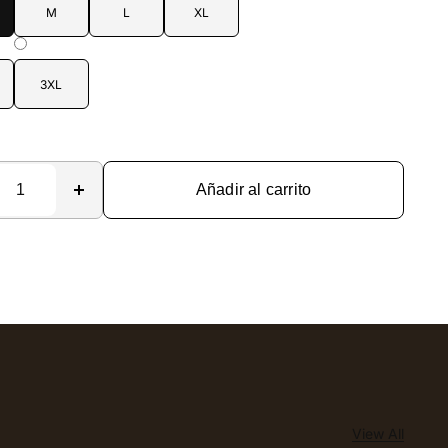
M
L
XL
3XL
d
Añadir al carrito
View All