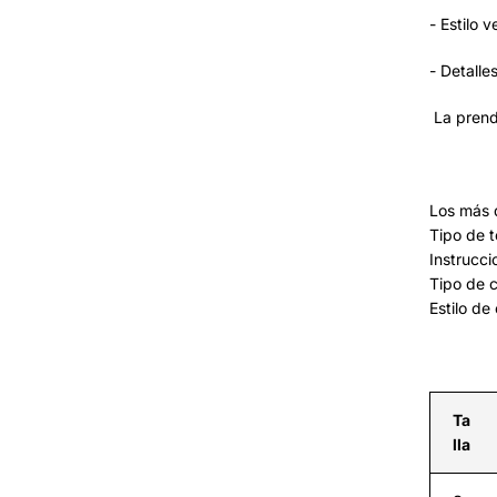
- Estilo 
- Detalle
La prend
Los más 
Tipo de t
Instrucc
Tipo de c
Estilo de
Ta
lla